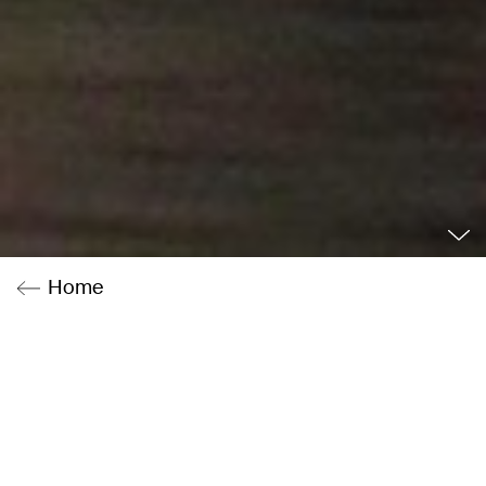
Home
Synopsis
Gießen, 1986: Reiner Laux führt ein unangepasstes
Leben jenseits der Norm. Um seiner großen WG
aus finanziellen Nöten zu helfen, beschließt er
spontan, in Frankfurt eine Bank zu überfallen. Ganz
alleine führt der junge Mann den Bankraub durch;