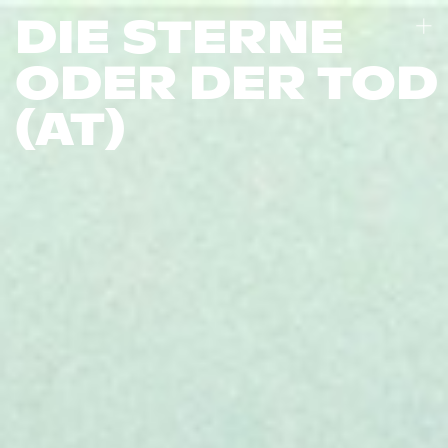
DIE STERNE
ODER DER TOD
(AT)
Wir machen Filme, die fordern und
unterhalten – Geschichten mit Haltung,
die von starken kreativen Stimmen
geprägt sind. Entscheidend ist für uns die
enge Zusammenarbeit mit unseren
Regisseur*innen und Autor*innen und
dem gesamten kreativen Team, weil wir
daran glauben, dass Filme dann
besonders kraftvoll werden, wenn sie
eine klare Handschrift haben und aus
einer gemeinsamen Vision heraus
entstehen. Wichtiger als das Format ist
für uns die inhaltliche Klarheit und die
richtige Erzählweise aus dem Stoff selbst