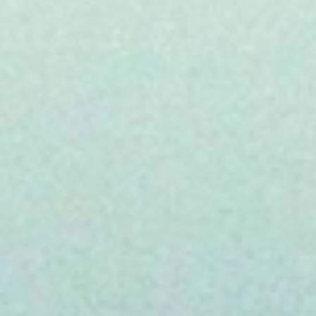
heraus. Gleichzeitig wollen wir mit
unseren Projekten ein möglichst großes
Publikum erreichen. Deshalb legen wir
Wert auf eine Zusammenarbeit auf
Augenhöhe mit Partnern bei Sendern, im
Weltvertrieb und Verleih.